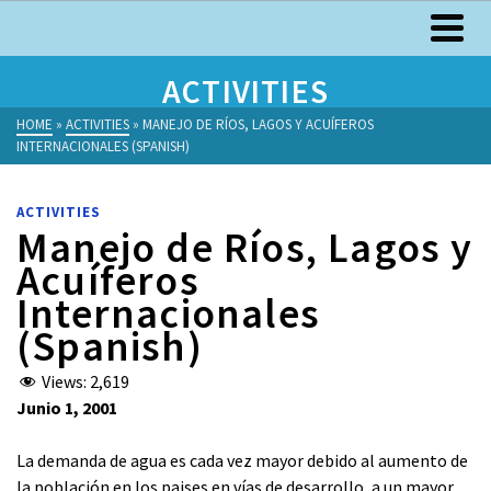
ACTIVITIES
HOME
»
ACTIVITIES
»
MANEJO DE RÍOS, LAGOS Y ACUÍFEROS
INTERNACIONALES (SPANISH)
ACTIVITIES
Manejo de Ríos, Lagos y
Acuíferos
Internacionales
(Spanish)
Views:
2,619
Junio 1, 2001
La demanda de agua es cada vez mayor debido al aumento de
la población en los paises en vías de desarrollo, a un mayor