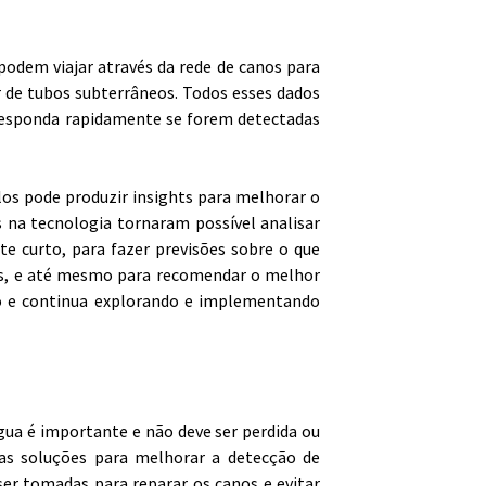
dem viajar através da rede de canos para
r de tubos subterrâneos. Todos esses dados
responda rapidamente se forem detectadas
los pode produzir insights para melhorar o
na tecnologia tornaram possível analisar
 curto, para fazer previsões sobre o que
s, e até mesmo para recomendar o melhor
to e continua explorando e implementando
ua é importante e não deve ser perdida ou
ias soluções para melhorar a detecção de
r tomadas para reparar os canos e evitar