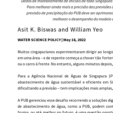
Dados de monitoramento de oficiais de toda Singapura
Para melhorar ainda mais a precisão das previsões 
previsão de precipitação da PUB deve ser aprimor
melhorar o desempenho do modelo a
Asit K. Biswas and William Yeo
WATER SCIENCE POLICY | May 18, 2022
Muitos cingapurianos experimentaram dirigir ao longo
em uma área – e de repente começa a chover tão forteme
ou o carro à frente. No entanto, alguns minutos depoi
Para a Agência Nacional de Águas de Singapura (P
abastecimento de água sustentável e eficiente em Sin
dificultando a previsão – tem implicações mais amplas
A PUB gerenciou esse desafio recorrendo a soluções dig
de abastecimento de água, como a PUB, podem conti
forma, ou até melhor no futuro, é uma questão opor