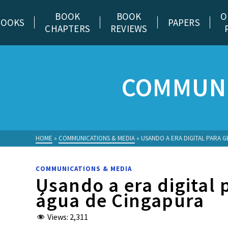
BOOK
BOOK
O
BOOKS
PAPERS
CHAPTERS
REVIEWS
COMMUNI
HOME
»
COMMUNICATIONS & MEDIA
»
USANDO A ERA DIGITAL PARA 
COMMUNICATIONS & MEDIA
Usando a era digital 
água de Cingapura
Views:
2,311