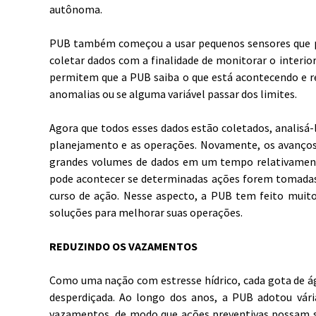
autônoma.
PUB também começou a usar pequenos sensores que po
coletar dados com a finalidade de monitorar o interio
permitem que a PUB saiba o que está acontecendo e 
anomalias ou se alguma variável passar dos limites.
Agora que todos esses dados estão coletados, analisá-
planejamento e as operações. Novamente, os avanços 
grandes volumes de dados em um tempo relativamente
pode acontecer se determinadas ações forem tomada
curso de ação. Nesse aspecto, a PUB tem feito mui
soluções para melhorar suas operações.
REDUZINDO OS VAZAMENTOS
Como uma nação com estresse hídrico, cada gota de ág
desperdiçada. Ao longo dos anos, a PUB adotou vár
vazamentos, de modo que ações preventivas possam se