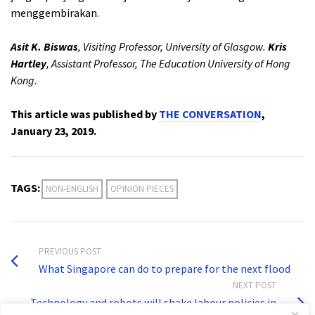
menggembirakan.
Asit K. Biswas
, Visiting Professor, University of Glasgow.
Kris
Hartley
, Assistant Professor, The Education University of Hong
Kong.
This article was published by
THE CONVERSATION
,
January 23, 2019.
TAGS:
NON-ENGLISH
OPINION PIECES
PREVIOUS POST
What Singapore can do to prepare for the next flood
NEXT POST
Technology and robots will shake labour policies in