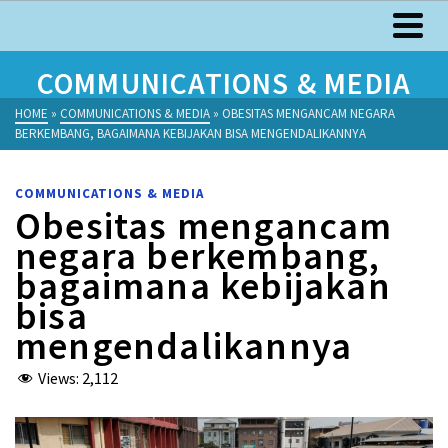
COMMUNICATIONS & MEDIA
HOME
»
COMMUNICATIONS & MEDIA
»
OBESITAS MENGANCAM NEGARA
BERKEMBANG, BAGAIMANA KEBIJAKAN BISA MENGENDALIKANNYA
COMMUNICATIONS & MEDIA
Obesitas mengancam
negara berkembang,
bagaimana kebijakan
bisa
mengendalikannya
Views:
2,112